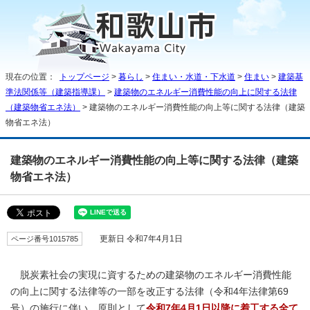
現在の位置：
トップページ
>
暮らし
>
住まい・水道・下水道
>
住まい
>
建築基
準法関係等（建築指導課）
>
建築物のエネルギー消費性能の向上に関する法律
（建築物省エネ法）
> 建築物のエネルギー消費性能の向上等に関する法律（建築
物省エネ法）
建築物のエネルギー消費性能の向上等に関する法律（建築
物省エネ法）
ページ番号1015785
更新日 令和7年4月1日
脱炭素社会の実現に資するための建築物のエネルギー消費性能
の向上に関する法律等の一部を改正する法律（令和4年法律第69
号）の施行に伴い、原則として
令和7年4月1日以降に着工する全て