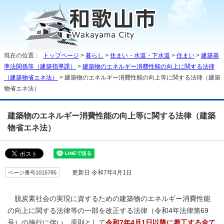
現在の位置：
トップページ
>
暮らし
>
住まい・水道・下水道
>
住まい
>
建築基
準法関係等（建築指導課）
>
建築物のエネルギー消費性能の向上に関する法律
（建築物省エネ法）
> 建築物のエネルギー消費性能の向上等に関する法律（建築
物省エネ法）
建築物のエネルギー消費性能の向上等に関する法律（建築
物省エネ法）
ページ番号1015785
更新日 令和7年4月1日
脱炭素社会の実現に資するための建築物のエネルギー消費性能
の向上に関する法律等の一部を改正する法律（令和4年法律第69
号）の施行に伴い、原則として
令和7年4月1日以降に着工する全て