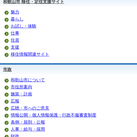
和歌山市 移住・定住支援サイト
魅力
暮らし
お試し・体験
仕事
住居
支援
移住情報関連サイト
市政
和歌山市について
市役所案内
施策・計画
広報
広聴・市へのご意見
情報公開・個人情報保護・行政不服審査制度
条例・規則・公報
人事・給与・採用
財政