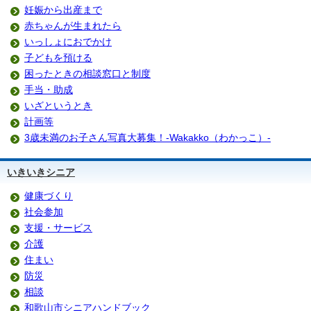
妊娠から出産まで
赤ちゃんが生まれたら
いっしょにおでかけ
子どもを預ける
困ったときの相談窓口と制度
手当・助成
いざというとき
計画等
3歳未満のお子さん写真大募集！-Wakakko（わかっこ）-
いきいきシニア
健康づくり
社会参加
支援・サービス
介護
住まい
防災
相談
和歌山市シニアハンドブック