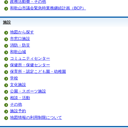
政務活動費・その他
和歌山市議会緊急時業務継続計画（BCP）
施設
地図から探す
市窓口施設
消防・防災
和歌山城
コミュニティセンター
保健所・保健センター
保育所・認定こども園・幼稚園
学校
文化施設
公園・スポーツ施設
相談・活動
その他
施設予約
地図情報の利用制限について