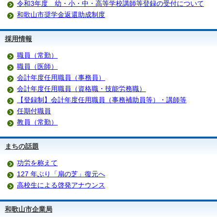
令和3年度 幼・小・中・高等学校講師等登録の受付について
和歌山市奨学金返還助成制度
採用情報
職員（常勤）
職員（医師）
会計年度任用職員（事務員）
会計年度任用職員（資格職・技能労務職）
【登録制】会計年度任用職員（事務補助員等）・講師等
任期付職員
教員（常勤）
まちの話題
功労を称えて
127 年ぶり「扇の芝」復元へ
高校生による啓発アナウンス
和歌山市企業局