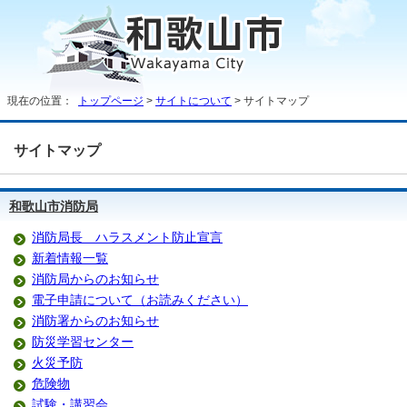
現在の位置：
トップページ
>
サイトについて
> サイトマップ
サイトマップ
和歌山市消防局
消防局長 ハラスメント防止宣言
新着情報一覧
消防局からのお知らせ
電子申請について（お読みください）
消防署からのお知らせ
防災学習センター
火災予防
危険物
試験・講習会