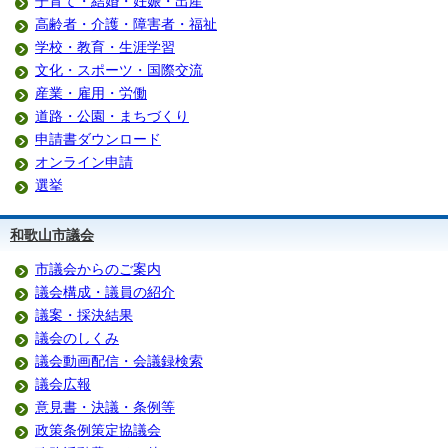
子育て・結婚・妊娠・出産
高齢者・介護・障害者・福祉
学校・教育・生涯学習
文化・スポーツ・国際交流
産業・雇用・労働
道路・公園・まちづくり
申請書ダウンロード
オンライン申請
選挙
和歌山市議会
市議会からのご案内
議会構成・議員の紹介
議案・採決結果
議会のしくみ
議会動画配信・会議録検索
議会広報
意見書・決議・条例等
政策条例策定協議会