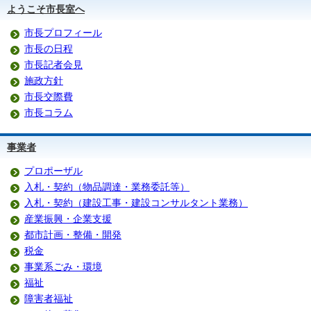
ようこそ市長室へ
市長プロフィール
市長の日程
市長記者会見
施政方針
市長交際費
市長コラム
事業者
プロポーザル
入札・契約（物品調達・業務委託等）
入札・契約（建設工事・建設コンサルタント業務）
産業振興・企業支援
都市計画・整備・開発
税金
事業系ごみ・環境
福祉
障害者福祉