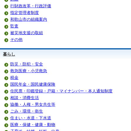
行財政改革・行政評価
指定管理者制度
和歌山市の組織案内
監査
被災地支援の取組
その他
暮らし
防災・防犯・安全
救急医療・小児救急
税金
国民年金・国民健康保険
住民票・印鑑登録・戸籍・マイナンバー・本人通知制度
相談・消費生活
協働・人権・男女共生等
ごみ・環境・衛生
住まい・水道・下水道
医療・保健・健康・動物