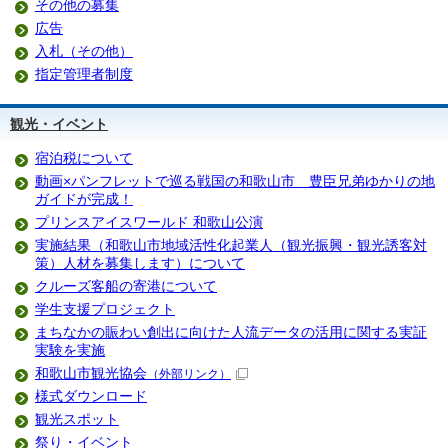
その他の募集
広告
入札（その他）
指定管理者制度
観光・イベント
宿泊税について
動画×パンフレットで巡る戦国の和歌山市 豊臣兄弟ゆかりの地
ガイドが完成！
プリンスアイスワールド 和歌山公演
実施結果（和歌山市地域活性化起業人（観光振興・観光誘客対
策）人材を募集します）について
クルーズ客船の寄港について
学生支援プロジェクト
まちなかの賑わい創出に向けた人流データの活用に関する実証
実験を実施
和歌山市観光協会
（外部リンク）
様式ダウンロード
観光スポット
祭り・イベント