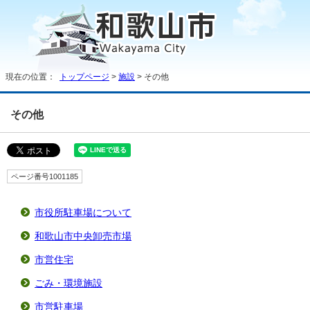
現在の位置：
トップページ
>
施設
> その他
その他
ページ番号1001185
市役所駐車場について
和歌山市中央卸売市場
市営住宅
ごみ・環境施設
市営駐車場