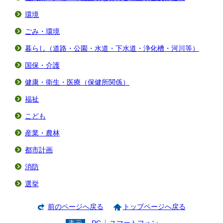
環境
ごみ・環境
暮らし（道路・公園・水道・下水道・浄化槽・河川等）
国保・介護
健康・衛生・医療（保健所関係）
福祉
こども
産業・農林
都市計画
消防
選挙
前のページへ戻る
トップページへ戻る