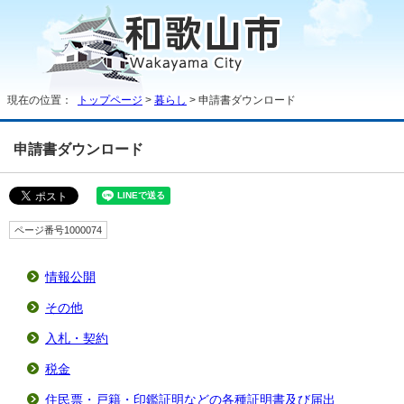
現在の位置：
トップページ
>
暮らし
> 申請書ダウンロード
申請書ダウンロード
ページ番号1000074
情報公開
その他
入札・契約
税金
住民票・戸籍・印鑑証明などの各種証明書及び届出