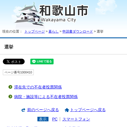
現在の位置：
トップページ
>
暮らし
>
申請書ダウンロード
> 選挙
選挙
ページ番号1000410
滞在先での不在者投票関係
病院・施設等による不在者投票関係
前のページへ戻る
トップページへ戻る
表示
PC
スマートフォン