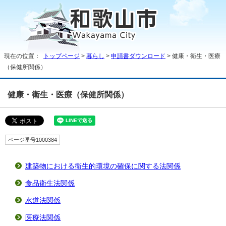
現在の位置：
トップページ
>
暮らし
>
申請書ダウンロード
> 健康・衛生・医療
（保健所関係）
健康・衛生・医療（保健所関係）
ページ番号1000384
建築物における衛生的環境の確保に関する法関係
食品衛生法関係
水道法関係
医療法関係