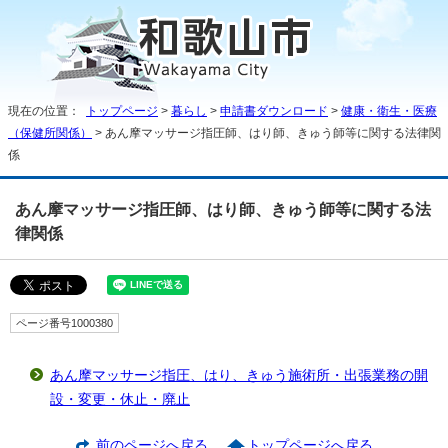
現在の位置：
トップページ
>
暮らし
>
申請書ダウンロード
>
健康・衛生・医療
（保健所関係）
> あん摩マッサージ指圧師、はり師、きゅう師等に関する法律関
係
あん摩マッサージ指圧師、はり師、きゅう師等に関する法
律関係
ページ番号1000380
あん摩マッサージ指圧、はり、きゅう施術所・出張業務の開
設・変更・休止・廃止
前のページへ戻る
トップページへ戻る