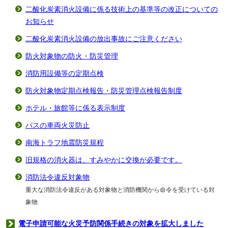
二酸化炭素消火設備に係る技術上の基準等の改正についての
お知らせ
二酸化炭素消火設備の放出事故にご注意ください
防火対象物の防火・防災管理
消防用設備等の定期点検
防火対象物定期点検報告・防災管理点検報告制度
ホテル・旅館等に係る表示制度
バスの車両火災防止
南海トラフ地震防災規程
旧規格の消火器は、すみやかに交換が必要です。
消防法令違反対象物
重大な消防法令違反がある対象物と消防機関から命令を受けている対
象物
電子申請可能な火災予防関係手続きの対象を拡大しました