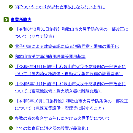
”冬”ついうっかりが思わぬ事故にならないように
事業所防火
【令和8年3月31日施行】和歌山市火災予防条例の一部改正に
ついて（サウナ設備）
電子申請による建築確認に係る消防同意・通知の電子化
和歌山市消防局消防用設備等運用基準
【令和6年4月1日施行】和歌山市火災予防条例の一部改正に
ついて（屋内消火栓設備・自動火災報知設備の設置基準）
【令和6年1月1日施行】和歌山市火災予防条例の一部改正に
ついて（蓄電池設備・炭火焼き器の離隔距離）
【令和5年10月1日施行他】和歌山市火災予防条例の一部改正
について（急速充電設備・喫煙等に関すること）
多数の者の集合する催しにおける火災予防について
全ての飲食店に消火器の設置が義務化！