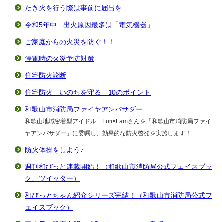
たき火を行う際は事前に届出を
令和5年中 出火原因最多は「電気機器」
ご家庭からの火災を防ぐ！！
停電時の火災予防対策
住宅防火診断
住宅防火 いのちを守る 10のポイント
和歌山市消防局ファイヤアンバサダー
和歌山地域密着型アイドル Fun×Famさんを「和歌山市消防局ファイ
ヤアンバサダー」に委嘱し、効果的な防火啓発を実施します！
防火体操をしよう♪
週刊和びっと連載開始！（和歌山市消防局公式フェイスブッ
ク、ツイッター）
和びっとちゃん紹介シリーズ完結！（和歌山市消防局公式フ
ェイスブック）