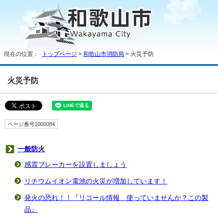
現在の位置：
トップページ
>
和歌山市消防局
> 火災予防
火災予防
ページ番号1000084
一般防火
感震ブレーカーを設置しましょう
リチウムイオン電池の火災が増加しています！
発火の恐れ！！『リコール情報 使っていませんか？この製
品』