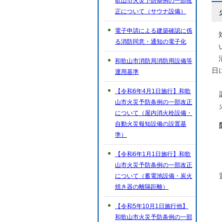
歌山市火災予防条例の一部改
正について（サウナ設備）
電子申請による建築確認に係
対
る消防同意・通知の電子化
い
消
和歌山市消防局消防用設備等
日
運用基準
【令和6年4月1日施行】和歌
山市火災予防条例の一部改正
について（屋内消火栓設備・
自動火災報知設備の設置基
準）
【令和6年1月1日施行】和歌
山市火災予防条例の一部改正
について（蓄電池設備・炭火
焼き器の離隔距離）
【令和5年10月1日施行他】
和歌山市火災予防条例の一部