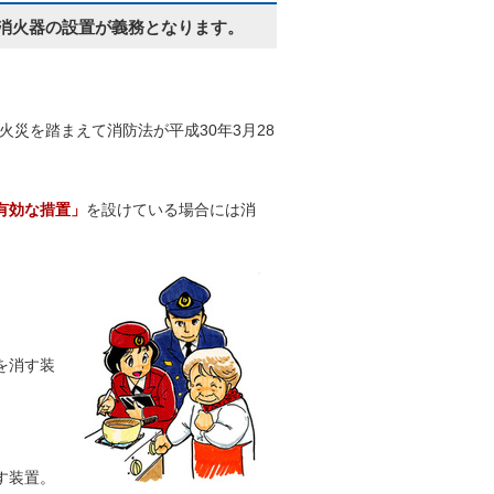
消火器の設置が義務となります。
火災を踏まえて消防法が平成30年3月28
有効な措置」
を設けている場合には消
を消す装
す装置。