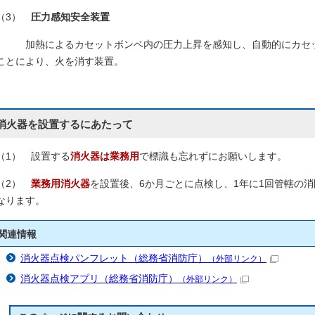
（3）
圧力感知安全装置
加熱によるカセットボンベ内の圧力上昇を感知し、自動的にカセッ
ことにより、火を消す装置。
消火器を設置するにあたって
（1） 設置する
消火器は業務用
で標識も忘れずにお願いします。
（2）
業務用消火器
を設置後、6か月ごとに点検し、1年に1回管轄の
なります。
関連情報
消火器点検パンフレット（総務省消防庁）
（外部リンク）
消火器点検アプリ（総務省消防庁）
（外部リンク）