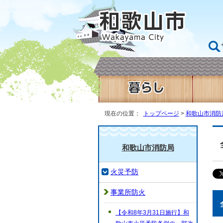
現在の位置：
トップページ
>
和歌山市消防
和歌山市消防局
火災予防
事業所防火
【令和8年3月31日施行】和