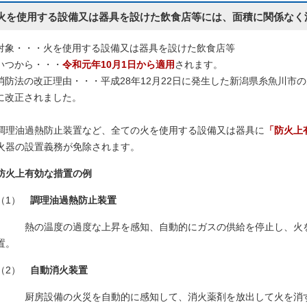
火を使用する設備又は器具を設けた飲食店等には、面積に関係なく
象・・・火を使用する設備又は器具を設けた飲食店等
つから・・・
令和元年10月1日から適用
されます。
防法の改正理由・・・平成28年12月22日に発生した新潟県糸魚川市の
に改正されました。
調理油過熱防止装置など、全ての火を使用する設備又は器具に
「防火上
火器の設置義務が免除されます。
防火上有効な措置の例
（1）
調理油過熱防止装置
熱の温度の過度な上昇を感知、自動的にガスの供給を停止し、火
置。
（2）
自動消火装置
厨房設備の火災を自動的に感知して、消火薬剤を放出して火を消