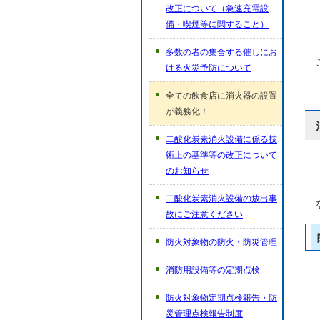
改正について（急速充電設
備・喫煙等に関すること）
多数の者の集合する催しにお
ける火災予防について
全ての飲食店に消火器の設置
が義務化！
二酸化炭素消火設備に係る技
術上の基準等の改正について
のお知らせ
二酸化炭素消火設備の放出事
故にご注意ください
防火対象物の防火・防災管理
消防用設備等の定期点検
防火対象物定期点検報告・防
災管理点検報告制度