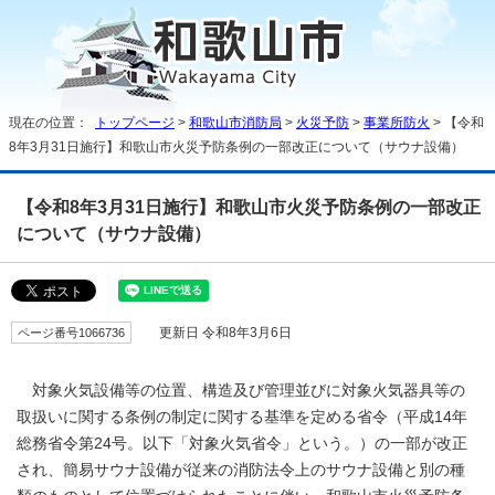
現在の位置：
トップページ
>
和歌山市消防局
>
火災予防
>
事業所防火
> 【令和
8年3月31日施行】和歌山市火災予防条例の一部改正について（サウナ設備）
【令和8年3月31日施行】和歌山市火災予防条例の一部改正
について（サウナ設備）
ページ番号1066736
更新日 令和8年3月6日
対象火気設備等の位置、構造及び管理並びに対象火気器具等の
取扱いに関する条例の制定に関する基準を定める省令（平成14年
総務省令第24号。以下「対象火気省令」という。）の一部が改正
され、簡易サウナ設備が従来の消防法令上のサウナ設備と別の種