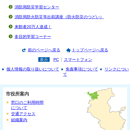
消防局防災学習センター
消防局防火防災等出前講座（防火防災のつどい）
来館者20万人達成！
多目的学習コーナー
前のページへ戻る
トップページへ戻る
表示
PC
スマートフォン
個人情報の取り扱いについて
免責事項について
リンクについ
て
市役所案内
窓口のご利用時間
について
交通アクセス
組織案内