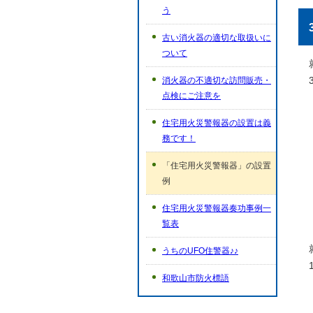
う
古い消火器の適切な取扱いに
ついて
消火器の不適切な訪問販売・
点検にご注意を
住宅用火災警報器の設置は義
務です！
「住宅用火災警報器」の設置
例
住宅用火災警報器奏功事例一
覧表
うちのUFO住警器♪♪
和歌山市防火標語