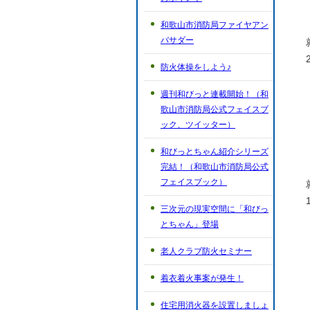
和歌山市消防局ファイヤアン
バサダー
防火体操をしよう♪
週刊和びっと連載開始！（和
歌山市消防局公式フェイスブ
ック、ツイッター）
和びっとちゃん紹介シリーズ
完結！（和歌山市消防局公式
フェイスブック）
三次元の現実空間に「和びっ
とちゃん」登場
老人クラブ防火セミナー
着衣着火事案が発生！
住宅用消火器を設置しましょ