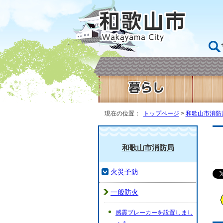
現在の位置：
トップページ
>
和歌山市消防
和歌山市消防局
火災予防
一般防火
感震ブレーカーを設置しまし