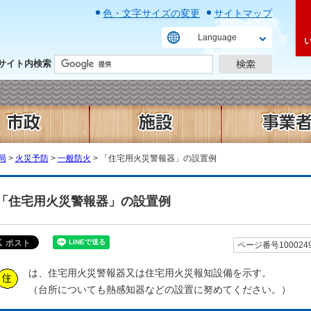
色・文字サイズの変更
サイトマップ
Language
サイト内検索
局
>
火災予防
>
一般防火
> 「住宅用火災警報器」の設置例
「住宅用火災警報器」の設置例
ページ番号100024
は、住宅用火災警報器又は住宅用火災報知設備を示す。
（台所についても熱感知器などの設置に努めてください。）