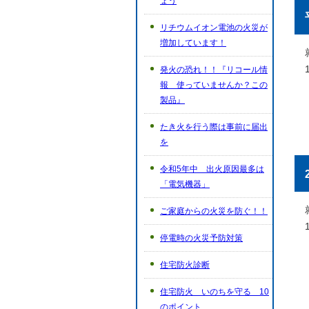
ょう
リチウムイオン電池の火災が
増加しています！
発火の恐れ！！『リコール情
報 使っていませんか？この
製品』
たき火を行う際は事前に届出
を
令和5年中 出火原因最多は
「電気機器」
ご家庭からの火災を防ぐ！！
停電時の火災予防対策
住宅防火診断
住宅防火 いのちを守る 10
のポイント