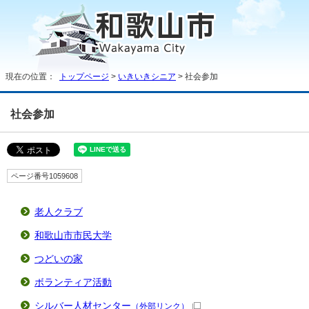
現在の位置：
トップページ
>
いきいきシニア
> 社会参加
社会参加
ページ番号1059608
老人クラブ
和歌山市市民大学
つどいの家
ボランティア活動
シルバー人材センター
（外部リンク）