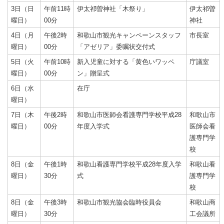
3日（日
午前11時
伊太祁曽神社「木祭り」
伊太祁曽
曜日）
00分
神社
4日（月
午後2時
和歌山市観光キャンペーンスタッフ
市長室
曜日）
00分
「アゼリア」委嘱状交付式
5日（火
午前10時
新入児童に対する「黄色いワッペ
庁議室
曜日）
00分
ン」贈呈式
6日（水
在庁
曜日）
7日（木
午後2時
和歌山市医師会看護専門学校平成28
和歌山市
曜日）
00分
年度入学式
医師会看
護専門学
校
8日（金
午後1時
和歌山看護専門学校平成28年度入学
和歌山看
曜日）
30分
式
護専門学
校
8日（金
午後3時
和歌山市観光協会臨時役員会
和歌山商
曜日）
30分
工会議所