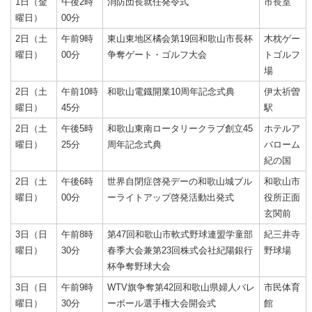
1日（金
午後2時
消防団長就任発令式
市長室
曜日）
00分
2日（土
午前9時
東山東地区橘会第19回和歌山市長杯
木枕ゲー
曜日）
00分
争奪ゲート・ゴルフ大会
トゴルフ
場
2日（土
午前10時
和歌山電鐡開業10周年記念式典
伊太祈曽
曜日）
45分
駅
2日（土
午後5時
和歌山東南ロータリークラブ創立45
ホテルア
曜日）
25分
周年記念式典
バローム
紀の国
2日（土
午後6時
世界自閉症啓発デーの和歌山城ブル
和歌山市
曜日）
00分
ーライトアップ啓発活動出発式
役所正面
玄関前
3日（日
午前8時
第47回和歌山市軟式野球連盟学童部
紀三井寺
曜日）
30分
春季大会兼第23回株式会社紀陽銀行
野球場
杯争奪野球大会
3日（日
午前9時
WTV旗争奪第42回和歌山県婦人バレ
市民体育
曜日）
30分
ーボール選手権大会開会式
館