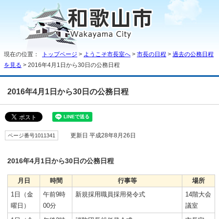
現在の位置：
トップページ
>
ようこそ市長室へ
>
市長の日程
>
過去の公務日程
を見る
> 2016年4月1日から30日の公務日程
2016年4月1日から30日の公務日程
ページ番号1011341
更新日 平成28年8月26日
2016年4月1日から30日の公務日程
月日
時間
行事等
場所
1日（金
午前9時
新規採用職員採用発令式
14階大会
曜日）
00分
議室