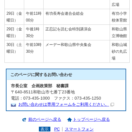
広場
29日（金
午前11時
有功長寿会連合会総会
有功小学
曜日）
00分
校体育館
29日（金
午後1時
正忍記を読む会特別講演会
和歌山県
曜日）
30分
立博物館
30日（土
午前10時
メーデー和歌山県中央集会
和歌山城
曜日）
30分
砂の丸広
場
このページに関する
お問い合わせ
市長公室 企画政策部 秘書課
〒640-8511和歌山市七番丁23番地
電話：073-435-1000 ファクス：073-435-1250
お問い合わせは専用フォームをご利用ください。
前のページへ戻る
トップページへ戻る
表示
PC
スマートフォン