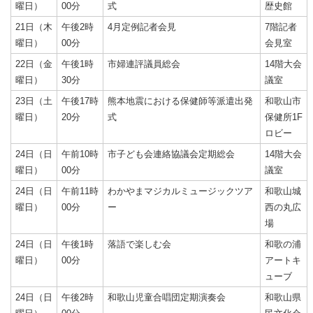
曜日）
00分
式
歴史館
21日（木
午後2時
4月定例記者会見
7階記者
曜日）
00分
会見室
22日（金
午後1時
市婦連評議員総会
14階大会
曜日）
30分
議室
23日（土
午後17時
熊本地震における保健師等派遣出発
和歌山市
曜日）
20分
式
保健所1F
ロビー
24日（日
午前10時
市子ども会連絡協議会定期総会
14階大会
曜日）
00分
議室
24日（日
午前11時
わかやまマジカルミュージックツア
和歌山城
曜日）
00分
ー
西の丸広
場
24日（日
午後1時
落語で楽しむ会
和歌の浦
曜日）
00分
アートキ
ューブ
24日（日
午後2時
和歌山児童合唱団定期演奏会
和歌山県