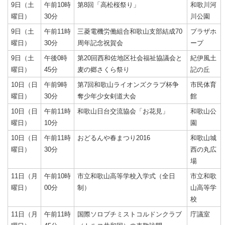
9日（土
午前10時
第8回「高松桜祭り」
和歌川河
曜日）
30分
川公園
9日（土
午前11時
三菱電機労働組合和歌山支部結成70
プラザホ
曜日）
30分
周年記念祝賀会
ープ
9日（土
午後0時
第20回西和佐地区社会福祉協議会と
紀伊風土
曜日）
45分
麦の郷さくら祭り
記の丘
10日（日
午前9時
第7回和歌山ライオンズクラブ杯争
市民体育
曜日）
30分
奪少年少女剣道大会
館
10日（日
午前11時
和歌山日台交流協会「お花見」
和歌山公
曜日）
10分
園
10日（日
午前11時
おどるんや春まつり2016
和歌山城
曜日）
30分
西の丸広
場
11日（月
午前10時
市立和歌山高等学校入学式（全日
市立和歌
曜日）
00分
制）
山高等学
校
11日（月
午前11時
国際ソロプチミストコルドンクラブ
庁議室