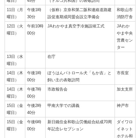
曜日）
45分
（トルコ共和国）の表敬訪問
11日（月
午後1時
（仮称）京奈和第二阪和連絡道路建
和歌山市
曜日）
30分
設促進期成同盟会設立準備会
消防庁舎
12日（火
午前10時
JAわかやま真空予冷施設竣工式
JAわか
曜日）
00分
やま中央
営農セン
ター
13日（水
在庁
曜日）
14日（木
午後1時
ぼうはんパトロール犬「もか吉」と
市長室
曜日）
00分
飼い主の表敬訪問
14日（木
午後7時
市政報告会
加太支所
曜日）
00分
15日（金
午後2時
甲南大学での講義
神戸市
曜日）
40分
15日（金
午後6時
新日鐵住金和歌山労働組合結成70周
ダイワロ
曜日）
00分
年記念レセプション
イネット
ホテル和