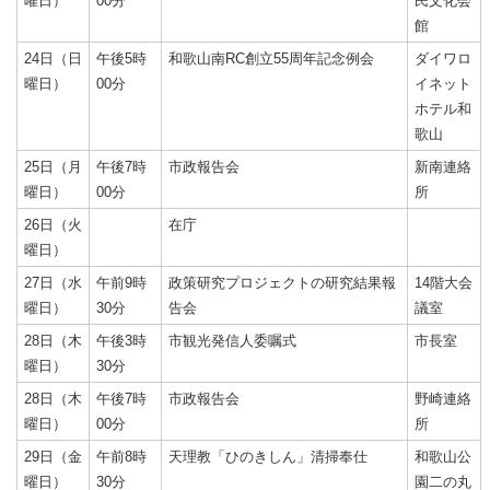
曜日）
00分
民文化会
館
24日（日
午後5時
和歌山南RC創立55周年記念例会
ダイワロ
曜日）
00分
イネット
ホテル和
歌山
25日（月
午後7時
市政報告会
新南連絡
曜日）
00分
所
26日（火
在庁
曜日）
27日（水
午前9時
政策研究プロジェクトの研究結果報
14階大会
曜日）
30分
告会
議室
28日（木
午後3時
市観光発信人委嘱式
市長室
曜日）
30分
28日（木
午後7時
市政報告会
野崎連絡
曜日）
00分
所
29日（金
午前8時
天理教「ひのきしん」清掃奉仕
和歌山公
曜日）
30分
園二の丸