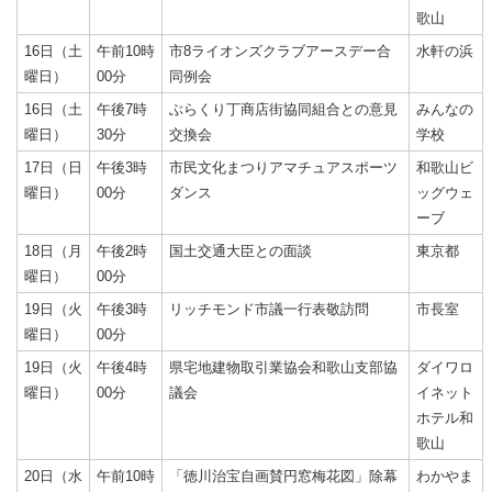
歌山
16日（土
午前10時
市8ライオンズクラブアースデー合
水軒の浜
曜日）
00分
同例会
16日（土
午後7時
ぶらくり丁商店街協同組合との意見
みんなの
曜日）
30分
交換会
学校
17日（日
午後3時
市民文化まつりアマチュアスポーツ
和歌山ビ
曜日）
00分
ダンス
ッグウェ
ーブ
18日（月
午後2時
国土交通大臣との面談
東京都
曜日）
00分
19日（火
午後3時
リッチモンド市議一行表敬訪問
市長室
曜日）
00分
19日（火
午後4時
県宅地建物取引業協会和歌山支部協
ダイワロ
曜日）
00分
議会
イネット
ホテル和
歌山
20日（水
午前10時
「徳川治宝自画賛円窓梅花図」除幕
わかやま