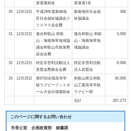
派遣激励金
派遣者1名
30
12月22日
平成29年度新南地
新南地区社会福
300
区社会福祉協議会ク
祉協議会
リスマス会会費
31
12月22日
連合和歌山 和歌
連合和歌山 和歌
3,000
山・海南海草地域協
山・海南海草地
議会和歌山市政策懇
域協議会
談会会費
32
12月22日
特定非営利活動法人
特定非営利活動
8,000
若鷲会懇親会会費
法人若鷲会
33
12月25日
第97回全国高等学
和歌山県立和歌
30,000
校ラグビーフットボ
山工業高等学校
ール大会出場激励金
ラグビー部
合計
287,273
このページに関する
お問い合わせ
市長公室 企画政策部 秘書課