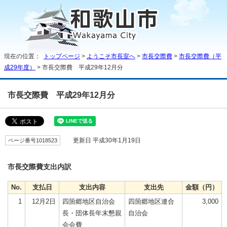
現在の位置：
トップページ
>
ようこそ市長室へ
>
市長交際費
>
市長交際費（平
成29年度）
> 市長交際費 平成29年12月分
市長交際費 平成29年12月分
ページ番号1018523
更新日 平成30年1月19日
市長交際費支出内訳
No.
支払日
支出内容
支出先
金額（円）
1
12月2日
四箇郷地区自治会
四箇郷地区連合
3,000
長・団体長年末懇親
自治会
会会費