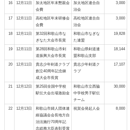
16
12月11日
加太地区年末懇親会
加太地区連合自
3,000
会費
治会
17
12月11日
高松地区年末研修会
高松地区連合自
3,000
会費
治会
18
12月11日
第32回和歌山市な
和歌山市なぎな
19,828
ぎなた大会市長賞
た連盟
19
12月11日
第28回和歌山市剣
和歌山県剣道連
18,144
道振興大会市長賞
盟和歌山支部
20
12月11日
貴志少年剣道クラブ
貴志少年剣道ク
17,107
創立40周年記念錬
ラブ
成大会市長賞
21
12月12日
第25回全国中学校
和歌山市立西脇
30,000
駅伝大会出場激励金
中学校男子駅伝
チーム
22
12月13日
和歌山市婦人団体連
祝賀会発起人会
8,000
絡協議会会長地方自
治法施行70周年記
念総務大臣表彰受賞