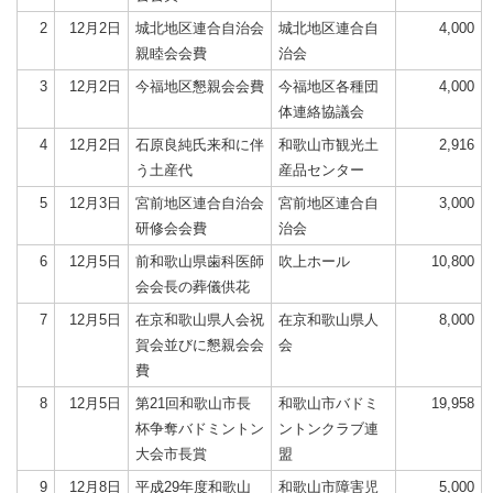
2
12月2日
城北地区連合自治会
城北地区連合自
4,000
親睦会会費
治会
3
12月2日
今福地区懇親会会費
今福地区各種団
4,000
体連絡協議会
4
12月2日
石原良純氏来和に伴
和歌山市観光土
2,916
う土産代
産品センター
5
12月3日
宮前地区連合自治会
宮前地区連合自
3,000
研修会会費
治会
6
12月5日
前和歌山県歯科医師
吹上ホール
10,800
会会長の葬儀供花
7
12月5日
在京和歌山県人会祝
在京和歌山県人
8,000
賀会並びに懇親会会
会
費
8
12月5日
第21回和歌山市長
和歌山市バドミ
19,958
杯争奪バドミントン
ントンクラブ連
大会市長賞
盟
9
12月8日
平成29年度和歌山
和歌山市障害児
5,000