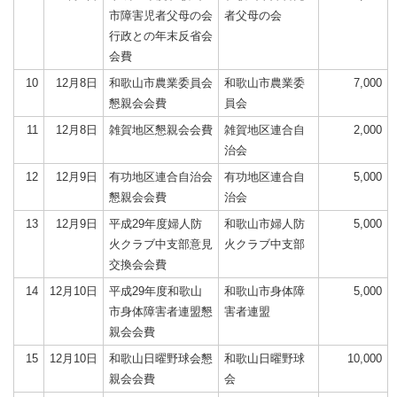
市障害児者父母の会
者父母の会
行政との年末反省会
会費
10
12月8日
和歌山市農業委員会
和歌山市農業委
7,000
懇親会会費
員会
11
12月8日
雑賀地区懇親会会費
雑賀地区連合自
2,000
治会
12
12月9日
有功地区連合自治会
有功地区連合自
5,000
懇親会会費
治会
13
12月9日
平成29年度婦人防
和歌山市婦人防
5,000
火クラブ中支部意見
火クラブ中支部
交換会会費
14
12月10日
平成29年度和歌山
和歌山市身体障
5,000
市身体障害者連盟懇
害者連盟
親会会費
15
12月10日
和歌山日曜野球会懇
和歌山日曜野球
10,000
親会会費
会