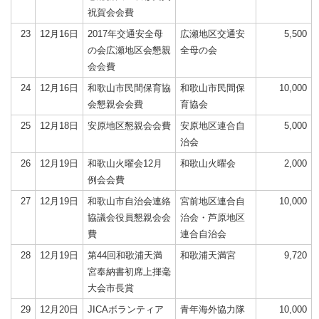
祝賀会会費
23
12月16日
2017年交通安全母
広瀬地区交通安
5,500
の会広瀬地区会懇親
全母の会
会会費
24
12月16日
和歌山市民間保育協
和歌山市民間保
10,000
会懇親会会費
育協会
25
12月18日
安原地区懇親会会費
安原地区連合自
5,000
治会
26
12月19日
和歌山火曜会12月
和歌山火曜会
2,000
例会会費
27
12月19日
和歌山市自治会連絡
宮前地区連合自
10,000
協議会役員懇親会会
治会・芦原地区
費
連合自治会
28
12月19日
第44回和歌浦天満
和歌浦天満宮
9,720
宮奉納書初席上揮毫
大会市長賞
29
12月20日
JICAボランティア
青年海外協力隊
10,000