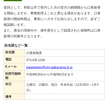
原則として、和歌山市で受付した月の翌月の納期限から口座振替
を開始しますが、事務処理上これと異なる場合があります。口座
振替の開始時期は、事前にハガキでお知らせしますので、必ずご
確認願います。
また、過去の滞納分や、過年度分として賦課された保険料は口座
振替の対象外となります。
担当課など一覧
担当課
介護保険課
電話
073-435-1334
Eメール
kaigohoken@city.wakayama.lg.jp
利用可能時
午前8時30分から午後5時15分まで
間
休日
土曜日、日曜日、祝日、年末年始（12月29日～1月3
日）
備考