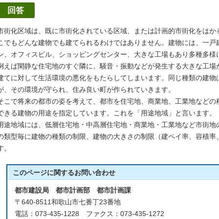
回答
市街化区域は、既に市街化されている区域、または計画的市街化をはか
こでもどんな建物でも建てられるわけではありません。建物には、一戸
ン、オフィスビル、ショッピングセンター、大きな工場もあり多種多様
例えば閑静な住宅地のすぐ隣に、騒音・振動などが発生する大きな工場
建てに対して生活環境の悪化をもたらしてしまいます。同じ種類の建物
が、その環境が守られ、住み良い町が作られていきます。
そこで将来の都市の姿を考えて、都市を住宅地、商業地、工業地などの
できる建物の用途を指定しています。これを「用途地域」と言います。
用途地域には、低層住宅地・中高層住宅地・商業地・工業地など市街地
の類型毎に建物の種類の制限、建物の大きさの制限（建ペイ率、容積率
す。
このページに関する
お問い合わせ
都市建設局 都市計画部 都市計画課
〒640-8511和歌山市七番丁23番地
電話：073-435-1228 ファクス：073-435-1272