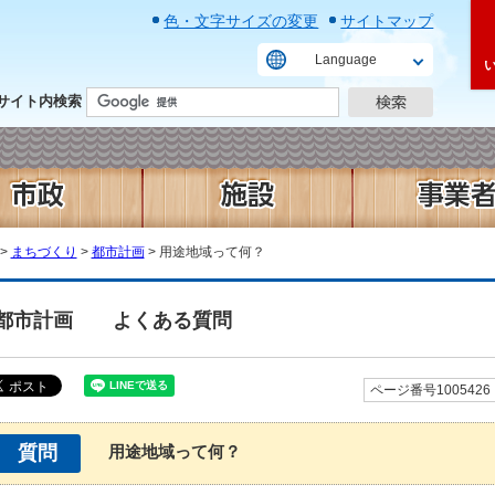
色・文字サイズの変更
サイトマップ
Language
サイト内検索
>
まちづくり
>
都市計画
> 用途地域って何？
都市計画
よくある質問
ページ番号1005426
質問
用途地域って何？