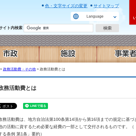
色・文字サイズの変更
サイトマップ
Language
サイト内検索
>
政務活動費・その他
> 政務活動費とは
政務活動費とは
政務活動費は、地方自治法第100条第14項から第16項までの規定に基
他の活動に資するため必要な経費の一部として交付されるものです。（
する条例 第1条」要約）