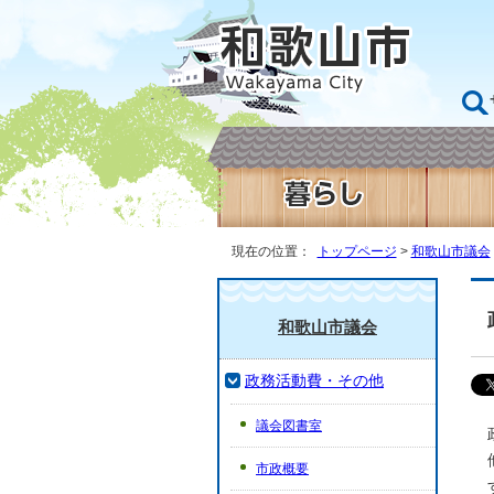
現在の位置：
トップページ
>
和歌山市議会
和歌山市議会
政務活動費・その他
議会図書室
市政概要