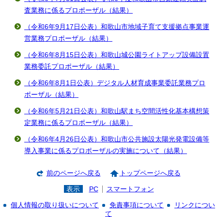
査業務に係るプロポーザル（結果）
（令和6年9月17日公表）和歌山市地域子育て支援拠点事業運
営業務プロポーザル（結果）
（令和6年8月15日公表）和歌山城公園ライトアップ設備設置
業務委託プロポーザル（結果）
（令和6年8月1日公表）デジタル人材育成事業委託業務プロ
ポーザル（結果）
（令和6年5月21日公表）和歌山駅まち空間活性化基本構想策
定業務に係るプロポーザル（結果）
（令和6年4月26日公表）和歌山市公共施設太陽光発電設備等
導入事業に係るプロポーザルの実施について（結果）
前のページへ戻る
トップページへ戻る
表示
PC
スマートフォン
個人情報の取り扱いについて
免責事項について
リンクについ
て