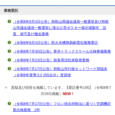
業務委託
（令和8年8月3日公告）和歌山県議会議員一般選挙及び和歌
山市議会議員一般選挙に係る公営ポスター掲示場製作、設
置、保守及び撤去業務
（令和8年8月3日公告）防火水槽簡易耐震化業務委託
（令和8年7月30日公告）青岸トラックスケール点検整備業務
（令和8年7月23日公告）脱臭用活性炭取替業務
（令和8年7月17日公告）和歌山市行政ネットワーク用端末
（令和8年度導入2,255台分）賃貸借
⇒ 質疑及び回答を掲載しています。【委託番号195】（令和8年7
月29日掲載）
NEW！
（令和8年7月17日公告）フロン排出抑制法に基づく空調機定
期点検業務 2件