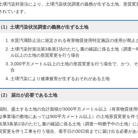
土壌汚染対策法により、土壌汚染状況調査の義務が生ずる土地、形質変
されています。
（1）土壌汚染状況調査の義務が生ずる土地
水質汚濁防止法に規定される有害物質使用特定施設の使用が廃止
土壌汚染対策法第3条第1項のただし書の確認に係る土地（調査一
ル以上の土地の形質変更を行う場合
3,000平方メートル以上の土地の形質変更を行う場合で、かつ、
合
土壌汚染により健康被害が生ずるおそれがある土地
（2） 届出が必要である土地
掘削、盛土する土地の合計面積が3000平方メートル以上（有害物質使
は事業場の敷地にあっては900平方メートル以上）の土地形質変更を伴
法第3条第1項のただし書の確認に係る土地（調査一時猶予中の土地）に
質変更を伴う工事を行う場合、着手日の30日前までに届け出る必要があ