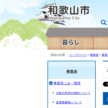
現在の位置：
トップページ
>
事業者
>
事業
事業者
事業系ごみ・環境
水銀大気排出規制について
産業廃棄物について