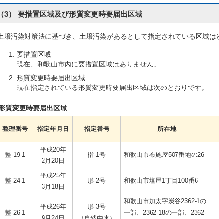
（3） 要措置区域及び形質変更時要届出区域
土壌汚染対策法に基づき、土壌汚染があるとして指定されている区域は
要措置区域
現在、和歌山市内に要措置区域はありません。
形質変更時要届出区域
現在指定されている形質変更時要届出区域は次のとおりです。
形質変更時要届出区域
整理番号
指定年月日
指定番号
所在地
平成20年
整-19-1
指-1号
和歌山市布施屋507番地の26
2月20日
平成25年
整-24-1
形-2号
和歌山市塩屋1丁目100番6
3月18日
和歌山市加太字炭谷2362-1の
平成26年
形-3号
整-26-1
一部、2362-18の一部、2362-
9月24日
（自然由来）