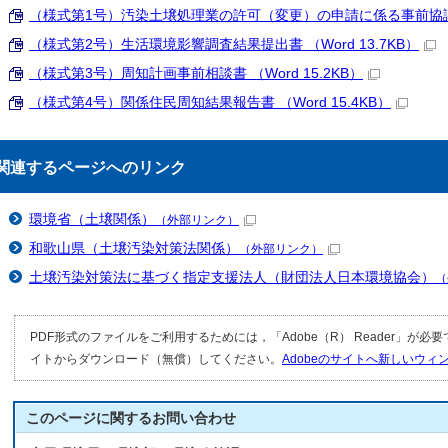
（様式第1号）汚染土壌処理業の許可（変更）の申請に係る事前協議書 （
（様式第2号）生活環境影響調査結果提出書 （Word 13.7KB）
（様式第3号）周知計画事前相談書 （Word 15.2KB）
（様式第4号）関係住民周知結果報告書 （Word 15.4KB）
関連するページへのリンク
環境省（土壌関係）
（外部リンク）
和歌山県（土壌汚染対策法関係）
（外部リンク）
土壌汚染対策法に基づく指定支援法人（財団法人日本環境協会）
（
PDF形式のファイルをご利用するためには，「Adobe（R） Reader」が必
イトからダウンロード（無償）してください。
Adobeのサイトへ新しいウ
このページに関する
お問い合わせ