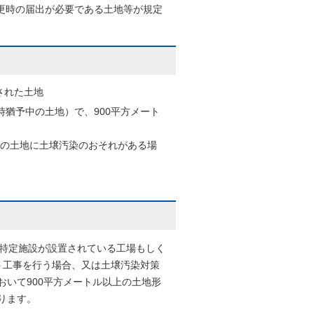
更時の届出が必要である土地等が規定
された土地
時猶予中の土地）で、900平方メート
その土地に土壌汚染のおそれがある場
用特定施設が設置されている工場もしく
う工事を行う場合、又は土壌汚染対策
おいて900平方メートル以上の土地形
ります。