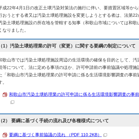
平成22年4月1日の改正土壌汚染対策法の施行に伴い、要措置区域等か
行おうとする者又は汚染土壌処理施設を変更しようとする者は、法第22
汚染土壌処理施設の所在地を管轄する知事（和歌山市域については和歌
くなりました。
（1）汚染土壌処理業の許可（変更）に関する要綱の制定について
和歌山市では汚染土壌処理施設周辺の生活環境の確保を目的として、汚
続等について、法に定める事項のほか、許可申請前の事前協議や処理施
た「和歌山市汚染土壌処理業の許可申請に係る生活環境影響調査の事前
す。
和歌山市汚染土壌処理業の許可申請に係る生活環境影響調査の事前協議に
（2） 要綱に基づく手続の流れ及び各種様式について
要綱に基づく事前協議の流れ （PDF 110.2KB）