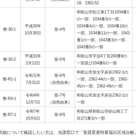
19、2362-52
和歌山市松江東1丁目1034番1
の一部、1034番3の一部、
平成30年
1034番4の一部、1034番10の
整-30-1
形-4号
10月30日
一部、1034番11の一部、1043
番1の一部、1043番3の一部、
1043番5の一部
平成31年
和歌山市宇須4丁目200番9の
整-30-2
形-5号
2月12日
一部及び204番6の一部
和歌山市加太字炭谷2362-1の
令和元年
形-6号
整-R1-1
一部、2362-44の一部、2362-
7月31日
（自然由来）
45の一部、2362-49の一部
令和4年
形-7号
和歌山市加太字炭谷2362-1の
整-R4-1
12月7日
（自然由来）
一部
令和7年
和歌山県和歌山市砂山南三丁
整-R7-1
形-8号
10月6日
目271番3の一部
詳細について確認したい方は、当課窓口で「形質変更時要届出区域台帳