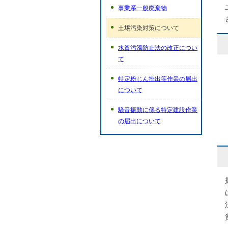
事業系一般廃棄物
土壌汚染対策について
水質汚濁防止法の改正につい
て
特定粉じん排出等作業の届出
について
騒音振動に係る特定建設作業
の届出について