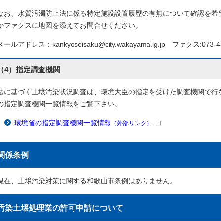
なお、水質汚濁防止法に係る特定施設設置履歴の有無について確認を希
かファクスに地図を添えてお問合せください。
メールアドレス：kankyoseisaku@city.wakayama.lg.jp ファクス:073-43
（4）指定調査機関
法に基づく土壌汚染状況調査は、環境大臣の指定を受けた調査機関で行
の指定調査機関一覧情報をご覧下さい。
環境省の指定調査機関一覧情報
（外部リンク）
関係条例
現在、土壌汚染対策に関する和歌山市条例はありません。
汚染土壌処理業の許可申請について