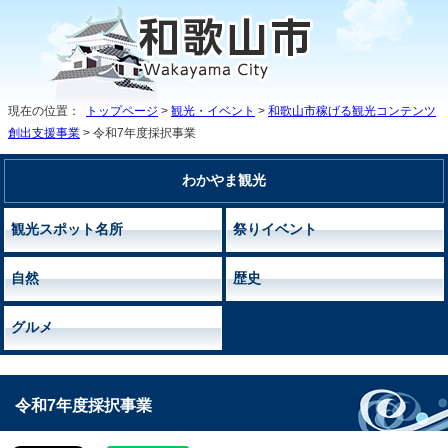
現在の位置：
トップページ
>
観光・イベント
>
和歌山市稼げる観光コンテンツ
創出支援事業
> 令和7年度採択事業
わかやま観光
観光スポット名所
祭りイベント
自然
歴史
グルメ
令和7年度採択事業