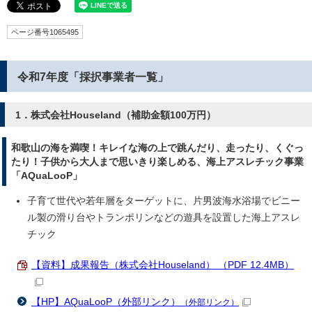
ページ番号1065495
令和7年度「採択事業者一覧」
1．株式会社Houseland（補助金額100万円）
和歌山の海を満喫！キレイな海の上で跳んだり、走ったり、くぐっ
たり！子供から大人まで思いきり楽しめる、海上アスレチック事業
「AQuaLooP」
子育て世代や若年層をターゲットに、片男波海水浴場でビニー
ル製の滑り台やトランポリンなどの遊具を設置した海上アスレ
チック
【資料】成果報告（株式会社Houseland） （PDF 12.4MB）
【HP】AQuaLooP（外部リンク）
（外部リンク）