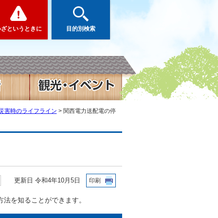
いざというときに
目的別検索
災害時のライフライン
> 関西電力送配電の停
更新日 令和4年10月5日
印刷
方法を知ることができます。