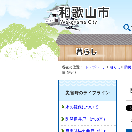
現在の位置：
トップページ
>
暮らし
>
防災
電情報他
災害時のライフライン
水の確保について
防災用井戸（計68基）
災害時協力井戸（計91