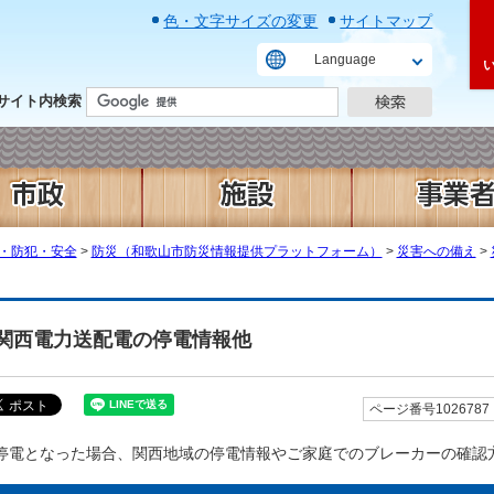
色・文字サイズの変更
サイトマップ
Language
サイト内検索
・防犯・安全
>
防災（和歌山市防災情報提供プラットフォーム）
>
災害への備え
>
関西電力送配電の停電情報他
ページ番号1026787
停電となった場合、関西地域の停電情報やご家庭でのブレーカーの確認