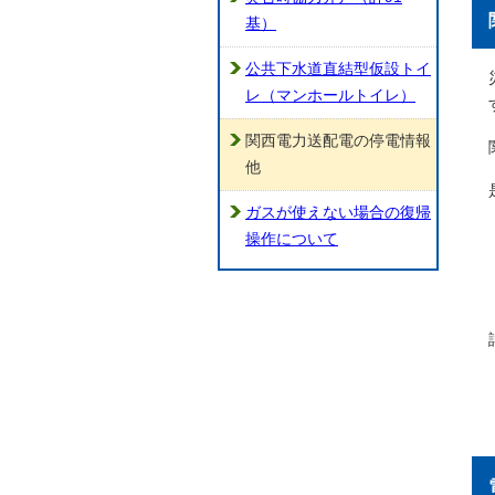
基）
公共下水道直結型仮設トイ
レ（マンホールトイレ）
関西電力送配電の停電情報
他
ガスが使えない場合の復帰
操作について