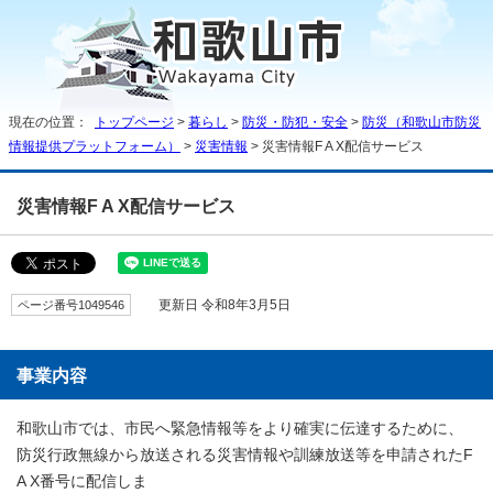
現在の位置：
トップページ
>
暮らし
>
防災・防犯・安全
>
防災（和歌山市防災
情報提供プラットフォーム）
>
災害情報
> 災害情報F A X配信サービス
災害情報F A X配信サービス
ページ番号1049546
更新日 令和8年3月5日
事業内容
和歌山市では、市民へ緊急情報等をより確実に伝達するために、
防災行政無線から放送される災害情報や訓練放送等を申請されたF
A X番号に配信しま