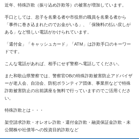
近年、特殊詐欺（振り込め詐欺等）の被害が増加しています。
手口としては、息子を名乗る者や市役所の職員を名乗る者から
「事件に巻き込まれたのでお金がいる」、「保険料の払い戻しが
ある」など怪しい電話がかけられています。
「還付金」「キャッシュカード」「ATM」は詐欺手口のキーワー
ドです。
こんな電話があれば、相手にせず警察へ電話してください。
また和歌山県警察では、警察官OBの特殊詐欺被害防止アドバイザ
ーが老人会、自治会、防犯ボランティア団体、事業所などで特殊
詐欺被害防止の出前講座を無料で行っていますのでご活用くださ
い。
特殊詐欺とは・・・
架空請求詐欺・オレオレ詐欺・還付金詐欺・融資保証金詐欺・未
公開株や社債等への投資目的詐欺など