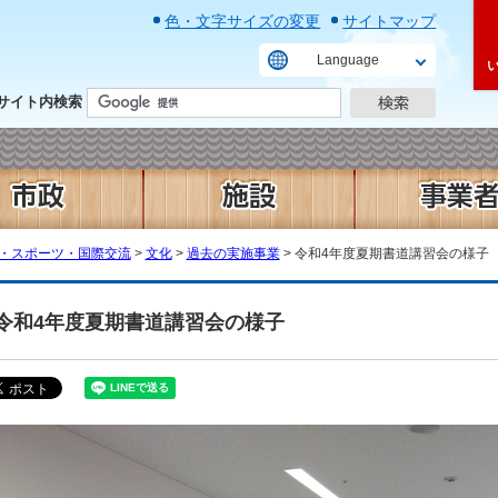
色・文字サイズの変更
サイトマップ
Language
サイト内検索
・スポーツ・国際交流
>
文化
>
過去の実施事業
> 令和4年度夏期書道講習会の様子
令和4年度夏期書道講習会の様子