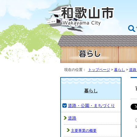
現在の位置：
トップページ
>
暮らし
>
道路
暮らし
道路・公園・まちづくり
道路
主要事業の概要