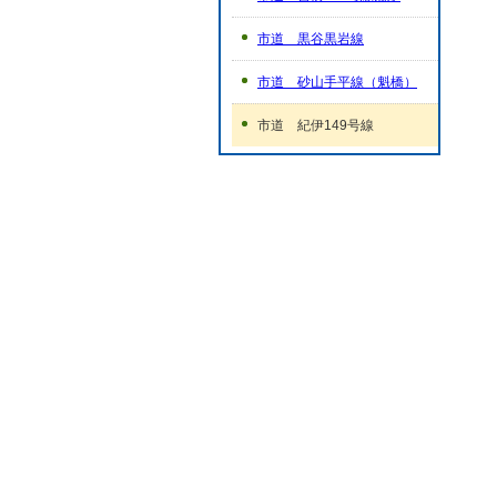
市道 黒谷黒岩線
市道 砂山手平線（魁橋）
市道 紀伊149号線