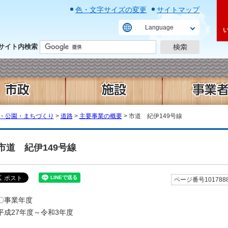
色・文字サイズの変更
サイトマップ
Language
サイト内検索
・公園・まちづくり
>
道路
>
主要事業の概要
> 市道 紀伊149号線
市道 紀伊149号線
ページ番号101788
〇事業年度
平成27年度～令和3年度