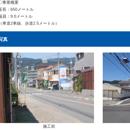
〇事業概要
延長：650メートル
幅員：9.0メートル
（車道2車線、歩道2.5メートル）
写真
施工前
施