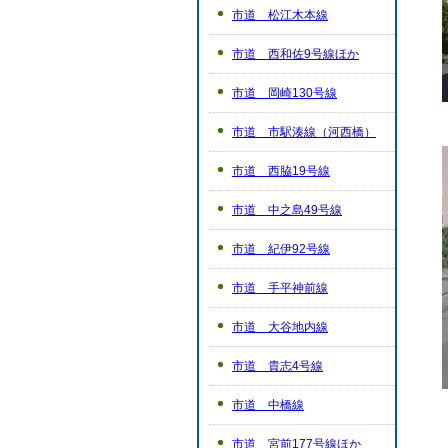
市道 松江木本線
市道 西和佐9号線ほか
市道 岡崎130号線
市道 市駅湊線（河西橋）
市道 西脇19号線
市道 中之島49号線
市道 紀伊92号線
市道 手平神前線
市道 大谷地内線
市道 貴志4号線
市道 中橋線
市道 宮前177号線ほか