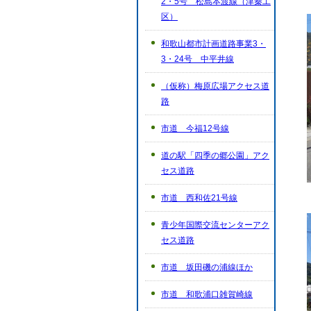
2・5号 松島本渡線（津秦工
区）
和歌山都市計画道路事業3・
3・24号 中平井線
（仮称）梅原広場アクセス道
路
市道 今福12号線
道の駅「四季の郷公園」アク
セス道路
市道 西和佐21号線
青少年国際交流センターアク
セス道路
市道 坂田磯の浦線ほか
市道 和歌浦口雑賀崎線