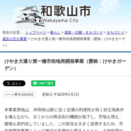
現在の位置：
トップページ
>
暮らし
>
道路・公園・まちづくり
>
まちづくり
>
過去の主な事業
> けやき大通り第一種市街地再開発事業（愛称：けやきガーデ
ン）
けやき大通り第一種市街地再開発事業（愛称：けやきガー
デン）
ページ番号1002264
更新日 平成28年2月2日
本事業用地は、JR和歌山駅に近く交通の利便性が高く好立地条件
を備えながら、古くからの商店街の機能が低下し、空地も増え、
建物も老朽化していました。この状況を大きく改善するため、市
街地開発事業によって施設の不燃化を図るとともに、土地利用の