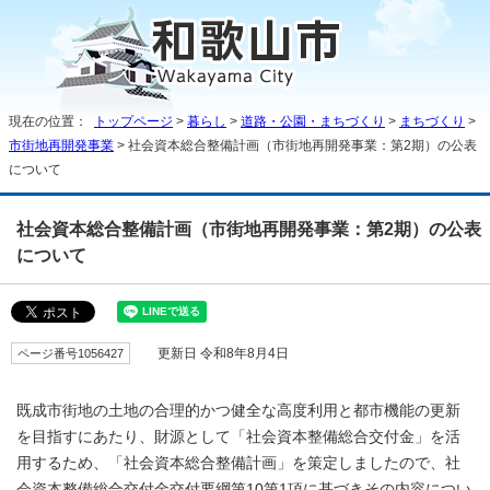
現在の位置：
トップページ
>
暮らし
>
道路・公園・まちづくり
>
まちづくり
>
市街地再開発事業
> 社会資本総合整備計画（市街地再開発事業：第2期）の公表
について
社会資本総合整備計画（市街地再開発事業：第2期）の公表
について
ページ番号1056427
更新日 令和8年8月4日
既成市街地の土地の合理的かつ健全な高度利用と都市機能の更新
を目指すにあたり、財源として「社会資本整備総合交付金」を活
用するため、「社会資本総合整備計画」を策定しましたので、社
会資本整備総合交付金交付要綱第10第1項に基づきその内容につい