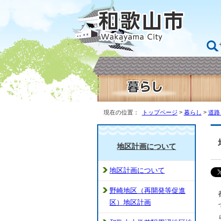
現在の位置：
トップページ
>
暮らし
>
道路
地区計画について
地区計画について
野崎地区（再開発等促進
区）地区計画