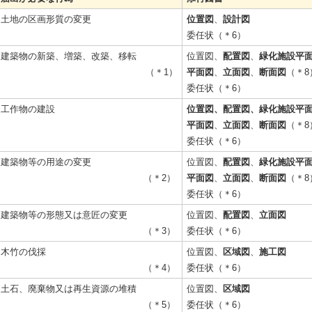
土地の区画形質の変更
位置図
、
設計図
委任状（＊6）
建築物の新築、増築、改築、移転
位置図、
配置図
、
緑化施設平
（＊1）
平面図
、
立面図
、
断面図
（＊8
委任状（＊6）
工作物の建設
位置図、配置図、緑化施設平
平面図
、
立面図
、
断面図
（＊8
委任状（＊6）
建築物等の用途の変更
位置図、
配置図
、
緑化施設平
（＊2）
平面図
、
立面図
、
断面図
（＊8
委任状（＊6）
建築物等の形態又は意匠の変更
位置図、
配置図
、
立面図
（＊3）
委任状（＊6）
木竹の伐採
位置図、
区域図
、
施工図
（＊4）
委任状（＊6）
土石、廃棄物又は再生資源の堆積
位置図、
区域図
（＊5）
委任状（＊6）