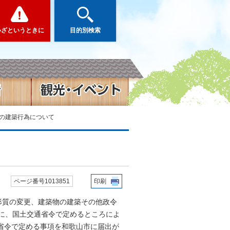
いざというときに
目的別検索
内の建築行為について
ページ番号1013851
印刷
形質の変更、建築物の建築その他政令
でに、国土交通省令で定めるところによ
省令で定める事項を和歌山市に届出が