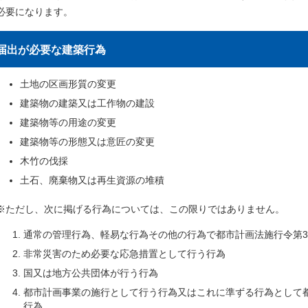
必要になります。
届出が必要な建築行為
土地の区画形質の変更
建築物の建築又は工作物の建設
建築物等の用途の変更
建築物等の形態又は意匠の変更
木竹の伐採
土石、廃棄物又は再生資源の堆積
※ただし、次に掲げる行為については、この限りではありません。
通常の管理行為、軽易な行為その他の行為で都市計画法施行令第3
非常災害のため必要な応急措置として行う行為
国又は地方公共団体が行う行為
都市計画事業の施行として行う行為又はこれに準ずる行為として都
行為