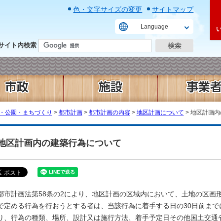
色・文字サイズの変更
サイトマップ
Language
サイト内検索
・公園・まちづくり
>
都市計画
>
都市計画の内容
>
地区計画について
> 地区計画
地区計画内の建築行為について
都市計画法第58条の2により、地区計画の区域内において、土地の区画
で定める行為を行おうとする者は、当該行為に着手する日の30日前ま
り、行為の種類、場所、設計又は施行方法、着手予定日その他国土交通