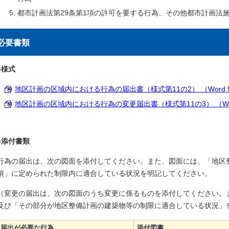
都市計画法第29条第1項の許可を要する行為、その他都市計画法施
必要書類
○様式
地区計画の区域内における行為の届出書（様式第11の2） （Word 59
地区計画の区域内における行為の変更届出書（様式第11の3） （Word
○添付書類
行為の届出は、次の図面を添付してください。また、図面には、「地区
項」に定められた制限内に適合している状況を明記してください。
（変更の届出は、次の図面のうち変更に係るものを添付してください。
及び「その部分が地区整備計画の建築物等の制限に適合している状況」
届出が必要な行為
添付図書