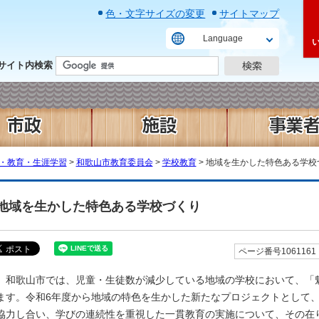
色・文字サイズの変更
サイトマップ
Language
サイト内検索
・教育・生涯学習
>
和歌山市教育委員会
>
学校教育
> 地域を生かした特色ある学校
地域を生かした特色ある学校づくり
ページ番号1061161
和歌山市では、児童・生徒数が減少している地域の学校において、「
ます。令和6年度から地域の特色を生かした新たなプロジェクトとして
協力し合い、学びの連続性を重視した一貫教育の実施について、その在