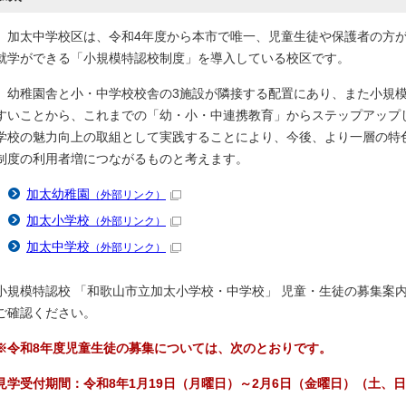
加太中学校区は、令和4年度から本市で唯一、児童生徒や保護者の方が
就学ができる「小規模特認校制度」を導入している校区です。
幼稚園舎と小・中学校校舎の3施設が隣接する配置にあり、また小規模
すいことから、これまでの「幼・小・中連携教育」からステップアップ
学校の魅力向上の取組として実践することにより、今後、より一層の特
制度の利用者増につながるものと考えます。
加太幼稚園
（外部リンク）
加太小学校
（外部リンク）
加太中学校
（外部リンク）
小規模特認校 「和歌山市立加太小学校・中学校」 児童・生徒の募集案
ご確認ください。
※令和8年度児童生徒の募集については、次のとおりです。
見学受付期間：令和8年1月19日（月曜日）～2月6日（金曜日）（土、