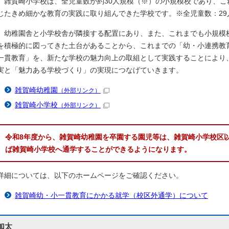
雑賀崎小学校は、全児童数が約30人規模（※）の小規模校であり、こ
じたきめ細かな教育の実践に取り組んできた学校です。※全児童数：29人
幼稚園舎と小学校舎が隣接する配置にあり、また、これまでも小規模
を積極的に図ってきた土台があることから、これまでの「幼・小連携教
一貫教育」を、新たな学校の魅力向上の取組として実践することにより
実と「魅力ある学校づくり」の実現につなげていきます。
雑賀崎幼稚園
（外部リンク）
雑賀崎小学校
（外部リンク）
令和8年度から、雑賀崎幼稚園を卒園する園児等は、雑賀崎小学校区
ば雑賀崎小学校へ通学することができるようになります。
詳細については、以下のホームページをご確認ください。
雑賀崎幼・小一貫教育にかかる就学（校区外通学）について
加太