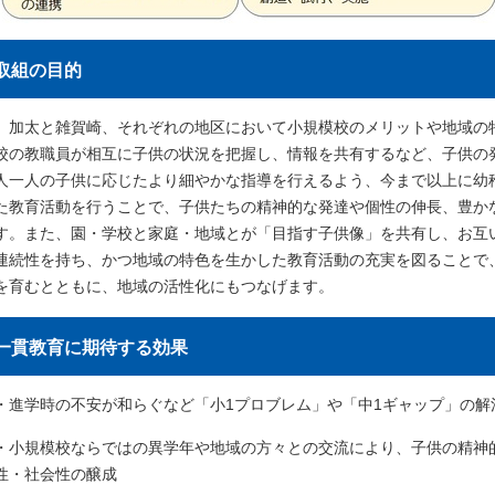
取組の目的
加太と雑賀崎、それぞれの地区において小規模校のメリットや地域の
校の教職員が相互に子供の状況を把握し、情報を共有するなど、子供の
人一人の子供に応じたより細やかな指導を行えるよう、今まで以上に幼
た教育活動を行うことで、子供たちの精神的な発達や個性の伸長、豊か
す。また、園・学校と家庭・地域とが「目指す子供像」を共有し、お互
連続性を持ち、かつ地域の特色を生かした教育活動の充実を図ることで
を育むとともに、地域の活性化にもつなげます。
一貫教育に期待する効果
・進学時の不安が和らぐなど「小1プロブレム」や「中1ギャップ」の解
・小規模校ならではの異学年や地域の方々との交流により、子供の精神
性・社会性の醸成