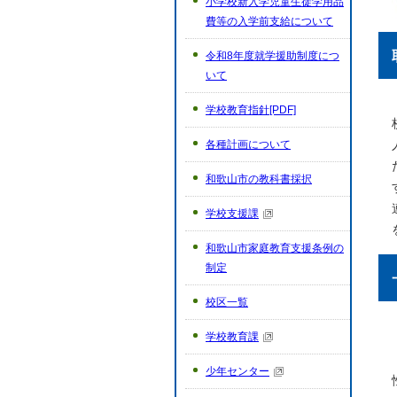
小学校新入学児童生徒学用品
費等の入学前支給について
令和8年度就学援助制度につ
いて
学校教育指針[PDF]
各種計画について
和歌山市の教科書採択
学校支援課
和歌山市家庭教育支援条例の
制定
校区一覧
学校教育課
少年センター