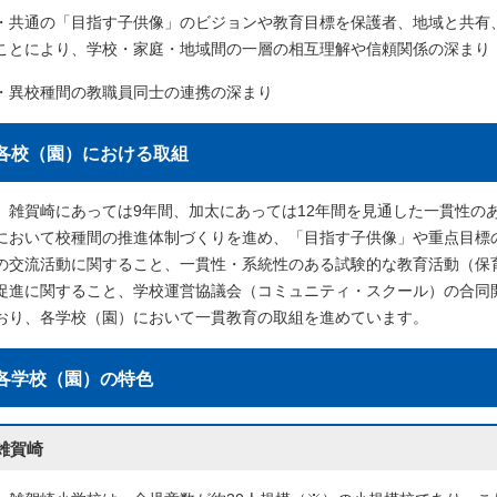
・共通の「目指す子供像」のビジョンや教育目標を保護者、地域と共有
ことにより、学校・家庭・地域間の一層の相互理解や信頼関係の深まり
・異校種間の教職員同士の連携の深まり
各校（園）における取組
雑賀崎にあっては9年間、加太にあっては12年間を見通した一貫性の
において校種間の推進体制づくりを進め、「目指す子供像」や重点目標
の交流活動に関すること、一貫性・系統性のある試験的な教育活動（保
促進に関すること、学校運営協議会（コミュニティ・スクール）の合同
おり、各学校（園）において一貫教育の取組を進めています。
各学校（園）の特色
雑賀崎