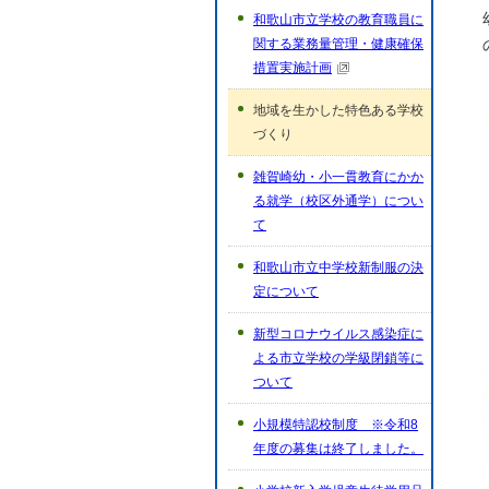
和歌山市立学校の教育職員に
関する業務量管理・健康確保
措置実施計画
地域を生かした特色ある学校
づくり
雑賀崎幼・小一貫教育にかか
る就学（校区外通学）につい
て
和歌山市立中学校新制服の決
定について
新型コロナウイルス感染症に
よる市立学校の学級閉鎖等に
ついて
小規模特認校制度 ※令和8
年度の募集は終了しました。