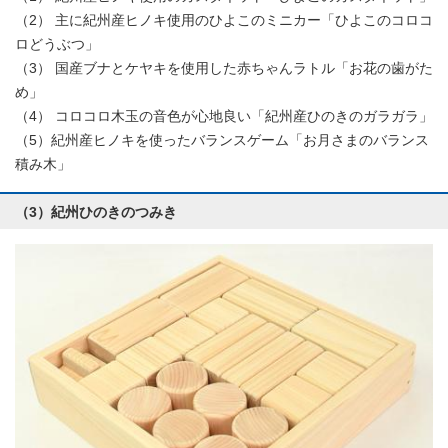
（2） 主に紀州産ヒノキ使用のひよこのミニカー「ひよこのコロコ
ロどうぶつ」
（3） 国産ブナとケヤキを使用した赤ちゃんラトル「お花の歯がた
め」
（4） コロコロ木玉の音色が心地良い「紀州産ひのきのガラガラ」
（5）紀州産ヒノキを使ったバランスゲーム「お月さまのバランス
積み木」
（3）紀州ひのきのつみき