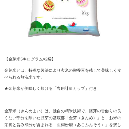
【金芽米5キログラム×2袋】
金芽米とは、特殊な製法により玄米の栄養素を残して美味しく食
べられる無洗米です。
★金芽米が美味しく炊ける「専用計量カップ」付き
金芽米（きんめまい）は、独自の精米技術で、胚芽の舌触りの良
くない部分を除いた胚芽の基底部「金芽（きんめ）」と、お米の
栄養と旨み成分が含まれる「亜糊粉層（あこふんそう）」を残し