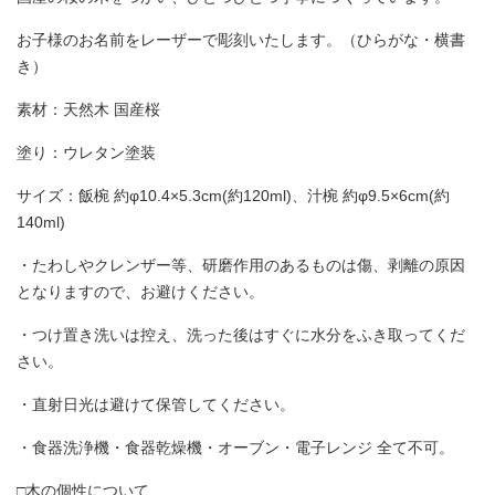
お子様のお名前をレーザーで彫刻いたします。（ひらがな・横書
き）
素材：天然木 国産桜
塗り：ウレタン塗装
サイズ：飯椀 約φ10.4×5.3cm(約120ml)、汁椀 約φ9.5×6cm(約
140ml)
・たわしやクレンザー等、研磨作用のあるものは傷、剥離の原因
となりますので、お避けください。
・つけ置き洗いは控え、洗った後はすぐに水分をふき取ってくだ
さい。
・直射日光は避けて保管してください。
・食器洗浄機・食器乾燥機・オーブン・電子レンジ 全て不可。
□木の個性について