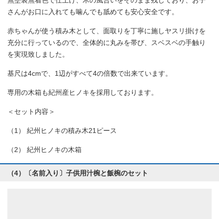
無塗装無着色で仕上げ、木の風合いをそのまま残しており、お子
さんがお口に入れても噛んでも舐めても安心安全です。
赤ちゃんが使う積み木として、面取りを丁寧に施しヤスリ掛けを
充分に行っているので、全体的に丸みを帯び、スベスベの手触り
を実現致しました。
基尺は4cmで、1辺がすべて4の倍数で出来ています。
専用の木箱も紀州産ヒノキを採用しております。
＜セット内容＞
（1） 紀州ヒノキの積み木21ピース
（2） 紀州ヒノキの木箱
（4）〔名前入り〕子供用汁椀と飯椀のセット