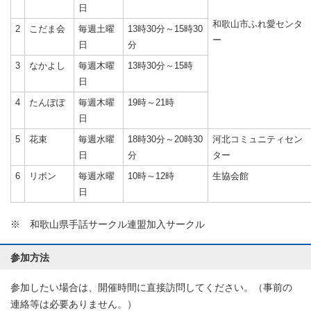
日
和歌山市ふれ愛センタ
2
こだま会
毎週土曜
13時30分～15時30
ー
日
分
3
なかよし
毎週木曜
13時30分～15時
日
4
たんぽぽ
毎週木曜
19時～21時
日
5
花束
毎週水曜
18時30分～20時30
河北コミュニティセン
日
分
ター
6
リボン
毎週水曜
10時～12時
生協会館
日
※ 和歌山県手話サークル連盟加入サークル
参加方法
参加したい場合は、開催時間に直接訪問してください。（事前の
連絡等は必要ありません。）