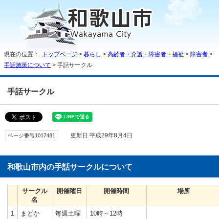
現在の位置：
トップページ
>
暮らし
>
高齢者・介護・障害者・福祉
>
障害者
>
手話施策について
> 手話サークル
手話サークル
ページ番号1017481
更新日 平成29年8月4日
和歌山市内の手話サークルについて
サークル
開催曜日
開催時間
場所
名
1
まどか
毎週土曜
10時～12時