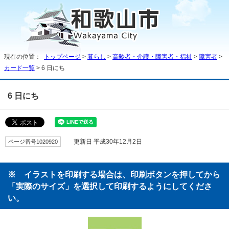
現在の位置：
トップページ
>
暮らし
>
高齢者・介護・障害者・福祉
>
障害者
>
カード一覧
> 6 日にち
6 日にち
ページ番号1020920
更新日 平成30年12月2日
※ イラストを印刷する場合は、印刷ボタンを押してから
「実際のサイズ」を選択して印刷するようにしてくださ
い。