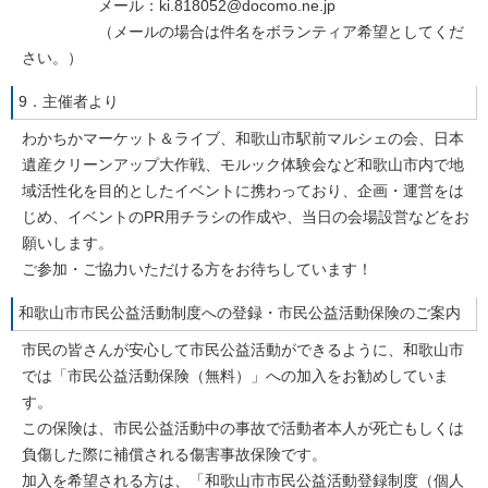
メール：ki.818052@docomo.ne.jp
（メールの場合は件名をボランティア希望としてくだ
さい。）
9．主催者より
わかちかマーケット＆ライブ、和歌山市駅前マルシェの会、日本
遺産クリーンアップ大作戦、モルック体験会など和歌山市内で地
域活性化を目的としたイベントに携わっており、企画・運営をは
じめ、イベントのPR用チラシの作成や、当日の会場設営などをお
願いします。
ご参加・ご協力いただける方をお待ちしています！
和歌山市市民公益活動制度への登録・市民公益活動保険のご案内
市民の皆さんが安心して市民公益活動ができるように、和歌山市
では「市民公益活動保険（無料）」への加入をお勧めしていま
す。
この保険は、市民公益活動中の事故で活動者本人が死亡もしくは
負傷した際に補償される傷害事故保険です。
加入を希望される方は、「和歌山市市民公益活動登録制度（個人