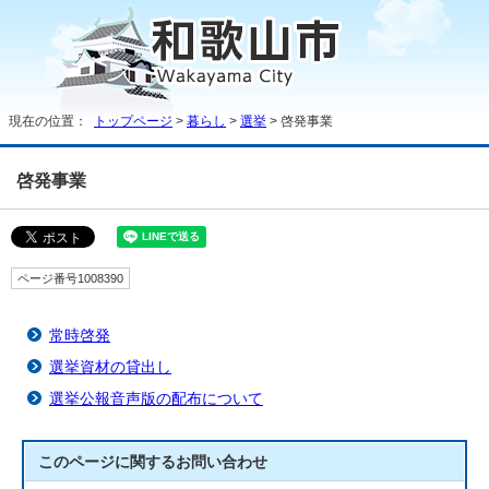
現在の位置：
トップページ
>
暮らし
>
選挙
> 啓発事業
啓発事業
ページ番号1008390
常時啓発
選挙資材の貸出し
選挙公報音声版の配布について
このページに関する
お問い合わせ