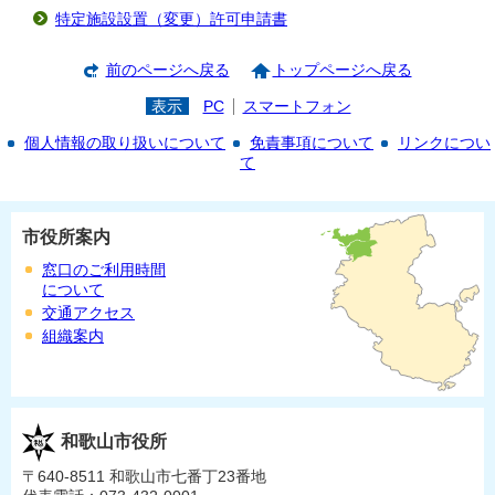
特定施設設置（変更）許可申請書
前のページへ戻る
トップページへ戻る
表示
PC
スマートフォン
個人情報の取り扱いについて
免責事項について
リンクについ
て
市役所案内
窓口のご利用時間
について
交通アクセス
組織案内
和歌山市役所
〒640-8511 和歌山市七番丁23番地