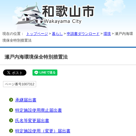
現在の位置：
トップページ
>
暮らし
>
申請書ダウンロード
>
環境
> 瀬戸内海環
境保全特別措置法
瀬戸内海環境保全特別措置法
ページ番号1007312
承継届出書
特定施設使用廃止届出書
氏名等変更届出書
特定施設使用（変更）届出書