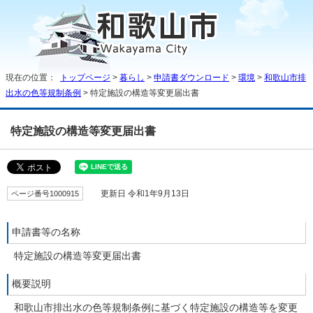
現在の位置：
トップページ
>
暮らし
>
申請書ダウンロード
>
環境
>
和歌山市排
出水の色等規制条例
> 特定施設の構造等変更届出書
特定施設の構造等変更届出書
ページ番号1000915
更新日 令和1年9月13日
申請書等の名称
特定施設の構造等変更届出書
概要説明
和歌山市排出水の色等規制条例に基づく特定施設の構造等を変更