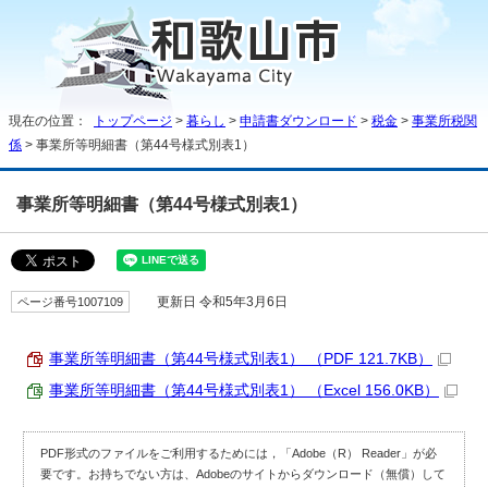
現在の位置：
トップページ
>
暮らし
>
申請書ダウンロード
>
税金
>
事業所税関
係
> 事業所等明細書（第44号様式別表1）
事業所等明細書（第44号様式別表1）
ページ番号1007109
更新日 令和5年3月6日
事業所等明細書（第44号様式別表1） （PDF 121.7KB）
事業所等明細書（第44号様式別表1） （Excel 156.0KB）
PDF形式のファイルをご利用するためには，「Adobe（R） Reader」が必
要です。お持ちでない方は、Adobeのサイトからダウンロード（無償）して