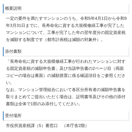
概要説明
一定の要件を満たすマンションのうち、令和5年4月1日から令和9
年3月31日までに、長寿命化に資する大規模修繕工事が完了した
マンションについて、工事が完了した年の翌年度分の固定資産税
を減額する制度です（都市計画税は減額の対象外）。
添付書類
「長寿命化に資する大規模修繕工事が行われたマンションに対す
る固定資産税の減額申告書」及び当該申告書の2ページ目（両面
コピーの場合は裏面）の減額措置に係る確認項目をご参照くださ
い。
なお、マンション管理組合において各区分所有者の減額申告書を
取りまとめてご提出いただく場合は、証明書等及びその他の添付
書類は全体で1部のみ添付してください。
受付場所
市役所資産税課（5）番窓口 （本庁舎2階）