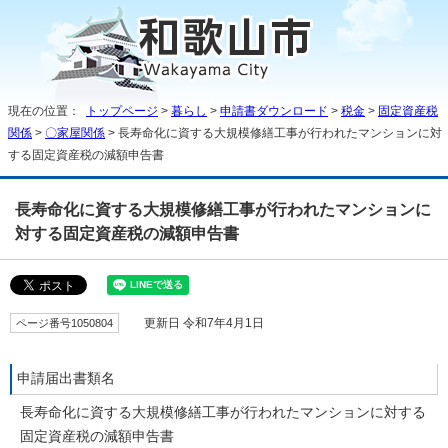
現在の位置：
トップページ
>
暮らし
>
申請書ダウンロード
>
税金
>
固定資産税
関係
>
〇家屋関係
> 長寿命化に資する大規模修繕工事が行われたマンションに対
する固定資産税の減額申告書
長寿命化に資する大規模修繕工事が行われたマンションに
対する固定資産税の減額申告書
ページ番号1050804
更新日 令和7年4月1日
申請届出書類名
長寿命化に資する大規模修繕工事が行われたマンションに対する
固定資産税の減額申告書