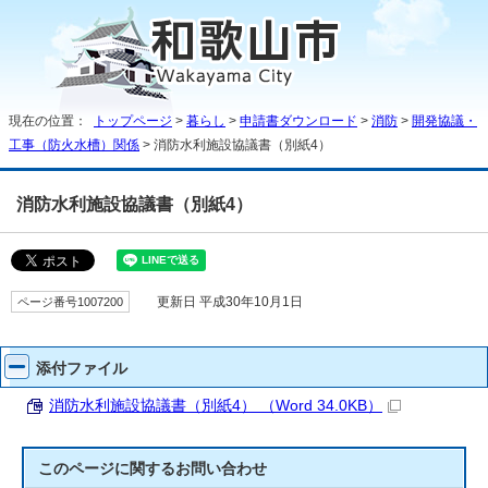
現在の位置：
トップページ
>
暮らし
>
申請書ダウンロード
>
消防
>
開発協議・
工事（防火水槽）関係
> 消防水利施設協議書（別紙4）
消防水利施設協議書（別紙4）
ページ番号1007200
更新日 平成30年10月1日
添付ファイル
消防水利施設協議書（別紙4） （Word 34.0KB）
このページに関する
お問い合わせ