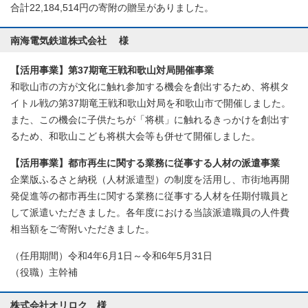
合計22,184,514円の寄附の贈呈がありました。
南海電気鉄道株式会社 様
【活用事業】第37期竜王戦和歌山対局開催事業
和歌山市の方が文化に触れ参加する機会を創出するため、将棋タ
イトル戦の第37期竜王戦和歌山対局を和歌山市で開催しました。
また、この機会に子供たちが「将棋」に触れるきっかけを創出す
るため、和歌山こども将棋大会等も併せて開催しました。
【活用事業】都市再生に関する業務に従事する人材の派遣事業
企業版ふるさと納税（人材派遣型）の制度を活用し、市街地再開
発促進等の都市再生に関する業務に従事する人材を任期付職員と
して派遣いただきました。各年度における当該派遣職員の人件費
相当額をご寄附いただきました。
（任用期間）令和4年6月1日～令和6年5月31日
（役職）主幹補
株式会社オリロク 様