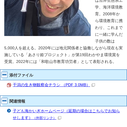
は沿岸生態系工
学、海洋環境教
育。2008年か
ら環境教育に携
わり、これまで
に一緒に学んだ
子供の数は
5,000人を超える。2020年には地元関係者と協働しながら現在も実
施している「あさり姫プロジェクト」が第19回わかやま環境賞を
受賞。2022年には「和歌山市教育功労者」として表彰される。
添付ファイル
干潟の生き物観察会チラシ （PDF 3.0MB）
関連情報
子ども海かいぎホームページ（延期の場合はこちらでお知ら
せします）
（外部リンク）