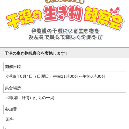
干潟の生き物観察会を実施します！
開催日時
令和6年8月4日（日曜日）午前11時00分～午後0時30分
集合場所
和歌浦 妹背山付近の干潟
参加費
無料