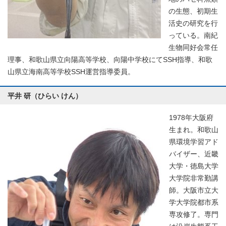
の生態、初期生
活史の研究を行
っている。南紀
生物同好会常任
理事、和歌山県立向陽高等学校、向陽中学校にてSSH指導、和歌
山県立海南高等学校SSH運営指導委員。
平井 研（ひらい けん）
1978年大阪府
生まれ。和歌山
県環境学習アド
バイザー、近畿
大学・徳島大学
大学院非常勤講
師。大阪市立大
学大学院都市系
専攻修了。専門