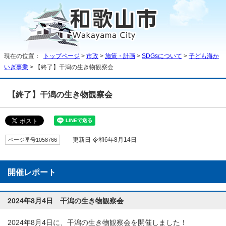
現在の位置：
トップページ
>
市政
>
施策・計画
>
SDGsについて
>
子ども海か
いぎ事業
> 【終了】干潟の生き物観察会
【終了】干潟の生き物観察会
ページ番号1058766
更新日 令和6年8月14日
開催レポート
2024年8月4日 干潟の生き物観察会
2024年8月4日に、干潟の生き物観察会を開催しました！