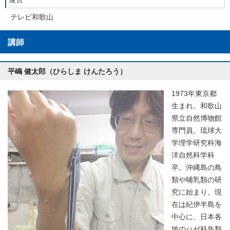
テレビ和歌山
講師
平嶋 健太郎（ひらしま けんたろう）
1973年東京都
生まれ。和歌山
県立自然博物館
専門員。琉球大
学理学研究科海
洋自然科学科
卒。沖縄島の鳥
類や哺乳類の研
究に始まり、現
在は紀伊半島を
中心に、日本各
地のハゼ科魚類