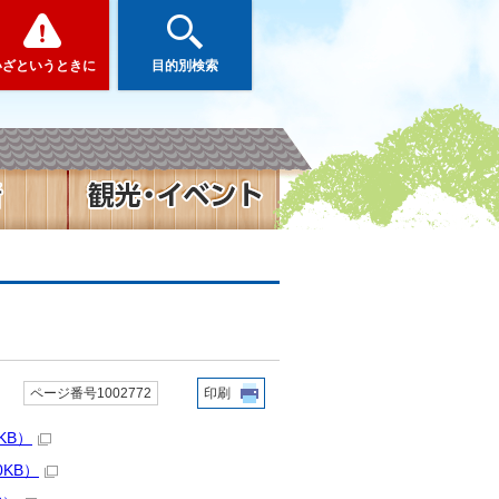
いざというときに
目的別検索
ページ番号1002772
印刷
KB）
0KB）