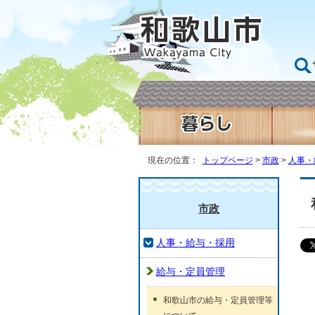
現在の位置：
トップページ
>
市政
>
人事・
市政
人事・給与・採用
給与・定員管理
和歌山市の給与・定員管理等