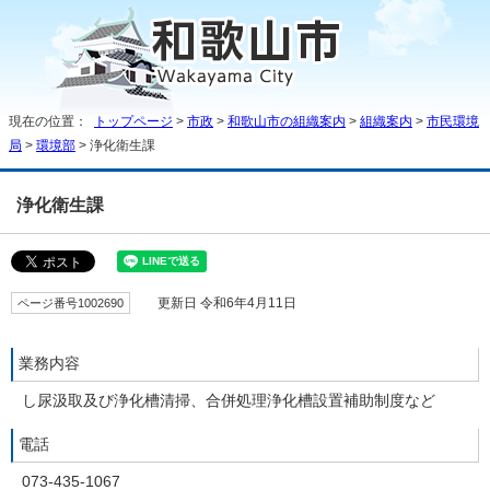
現在の位置：
トップページ
>
市政
>
和歌山市の組織案内
>
組織案内
>
市民環境
局
>
環境部
> 浄化衛生課
浄化衛生課
ページ番号1002690
更新日 令和6年4月11日
業務内容
し尿汲取及び浄化槽清掃、合併処理浄化槽設置補助制度など
電話
073-435-1067