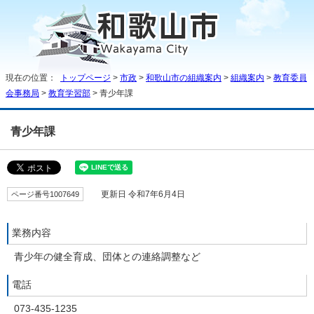
現在の位置：
トップページ
>
市政
>
和歌山市の組織案内
>
組織案内
>
教育委員
会事務局
>
教育学習部
> 青少年課
青少年課
ページ番号1007649
更新日 令和7年6月4日
業務内容
青少年の健全育成、団体との連絡調整など
電話
073-435-1235