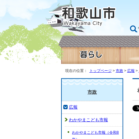
現在の位置：
トップページ
>
市政
>
広報
>
市政
広報
わかやまこども市報
わかやまこども市報（令和8