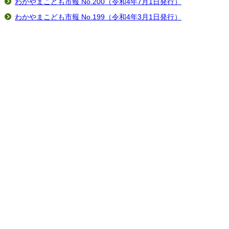
わかやまこども市報 No.200（令和4年7月1日発行）
わかやまこども市報 No.199（令和4年3月1日発行）