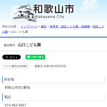
現在の位置：
トップページ
>
施設
>
保育所・認定こども園・幼稚園
>
認定こど
も園
> 山口こども園
山口こども園
施設案内
ページ番号1025484
更新日 令和1年10月23日
所在地
和歌山市谷2番地
電話
073-462-0567