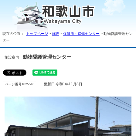
現在の位置：
トップページ
>
施設
>
保健所・保健センター
> 動物愛護管理セン
ター
動物愛護管理センター
施設案内
ページ番号1025518
更新日 令和1年11月8日